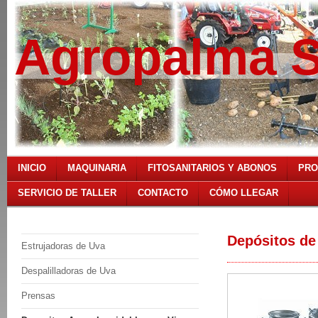
Agropalma S
INICIO
MAQUINARIA
FITOSANITARIOS Y ABONOS
PRO
SERVICIO DE TALLER
CONTACTO
CÓMO LLEGAR
Depósitos de
Estrujadoras de Uva
Despalilladoras de Uva
Prensas