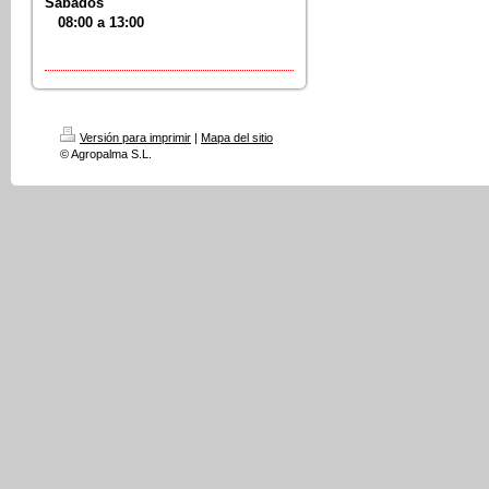
Sabados
08:00 a 13:00
Versión para imprimir
|
Mapa del sitio
© Agropalma S.L.